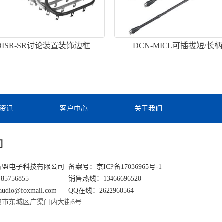
-DISR-SR讨论装置装饰边框
DCN-MICL可插拔短/长
资讯
客户中心
关于我们
们
音盟电子科技有限公司
备案号：
京ICP备17036965号-1
85756855
销售热线：13466696520
udio@foxmail.com
QQ在线：2622960564
京市东城区广渠门内大街6号