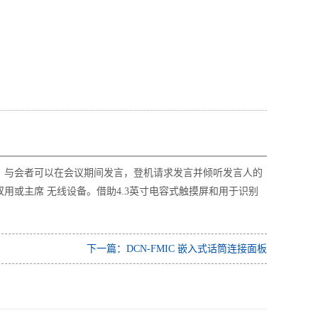
WDE)，与会者可以在会议期间发言，登机请求发言并倾听发言人的
、双用或主席 无线设备。借助4.3英寸电容式触摸屏和用于识别
下一篇：DCN-FMIC 嵌入式话筒连接面板