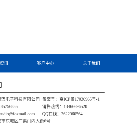
资讯
客户中心
关于我们
们
音盟电子科技有限公司
备案号：
京ICP备17036965号-1
85756855
销售热线：13466696520
udio@foxmail.com
QQ在线：2622960564
京市东城区广渠门内大街6号