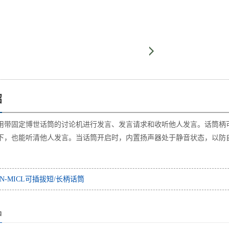
绍
用带固定博世话筒的讨论机进行发言、发言请求和收听他人发言。话筒柄
下，也能听清他人发言。当话筒开启时，内置扬声器处于静音状态，以防自激
N-MICL可插拔短/长柄话筒
品