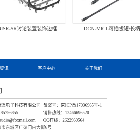
-DISR-SR讨论装置装饰边框
DCN-MICL可插拔短/长
资讯
客户中心
关于我们
们
音盟电子科技有限公司
备案号：
京ICP备17036965号-1
85756855
销售热线：13466696520
udio@foxmail.com
QQ在线：2622960564
京市东城区广渠门内大街6号