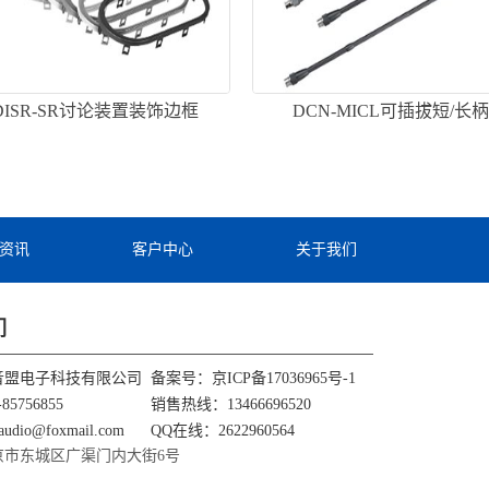
-DISR-SR讨论装置装饰边框
DCN-MICL可插拔短/长
资讯
客户中心
关于我们
们
音盟电子科技有限公司
备案号：
京ICP备17036965号-1
85756855
销售热线：13466696520
udio@foxmail.com
QQ在线：2622960564
京市东城区广渠门内大街6号