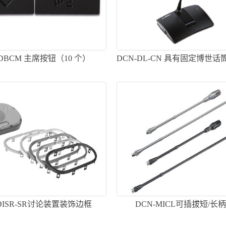
-DBCM 主席按钮（10 个）
DCN-DL-CN 具有固定博世
表机
-DISR-SR讨论装置装饰边框
DCN-MICL可插拔短/长