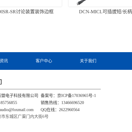
-DISR-SR讨论装置装饰边框
DCN-MICL可插拔短/长
资讯
客户中心
关于我们
们
音盟电子科技有限公司
备案号：
京ICP备17036965号-1
85756855
销售热线：13466696520
udio@foxmail.com
QQ在线：2622960564
京市东城区广渠门内大街6号