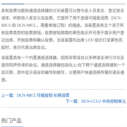
具有投票功能和通道选择器的讨论装置可以使与会人员发言、登记发言
请求、听取他人发言以及投票。它提供了用于连接可插拔话筒（DCN-
MICS 和 DCN-MICL，需要单独订购）的插座。该装置具有五个适于所
有投票类型的投票按钮。投票按钮周围的黄色指示环可用于提示用户登
记出席、开始投票和确认投票。当该装置的出席 LED 指示灯呈黄色亮
起时，表示代表出席会议。
该装置具有一个内置通道选择器，因而非常适合以多种语言进行讨论且
提供同声传译的会议。通道选择器包括向上/向下两个通道选择键和一个
显示屏，其中显示语言的编号和缩写，以便用户快速选择所需的语言通
道。
上一篇：DCN-MICL可插拔短/长柄话筒
下一篇：DCN-CCU2 中央控制单元
热门产品